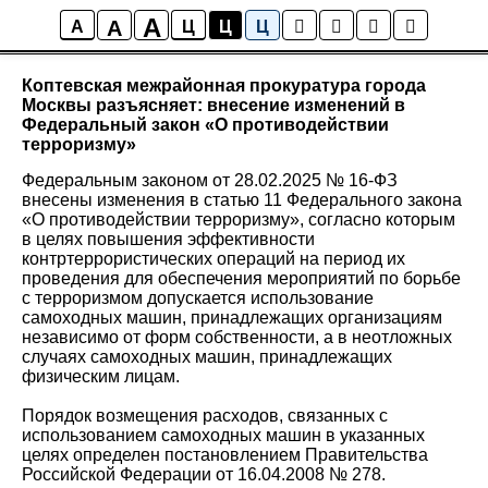
A
A
Новости района Коптево
A
Ц
Ц
Ц
Коптевская межрайонная прокуратура города
Москвы разъясняет: внесение изменений в
Федеральный закон «О противодействии
терроризму»
Федеральным законом от 28.02.2025 № 16-ФЗ
внесены изменения в статью 11 Федерального закона
«О противодействии терроризму», согласно которым
в целях повышения эффективности
контртеррористических операций на период их
проведения для обеспечения мероприятий по борьбе
с терроризмом допускается использование
самоходных машин, принадлежащих организациям
независимо от форм собственности, а в неотложных
случаях самоходных машин, принадлежащих
физическим лицам.
Порядок возмещения расходов, связанных с
использованием самоходных машин в указанных
целях определен постановлением Правительства
Российской Федерации от 16.04.2008 № 278.