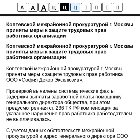
A
A
Новости района Коптево
A
Ц
Ц
Ц
Коптевской межрайонной прокуратурой г. Москвы
приняты меры к защите трудовых прав
работника организации
Коптевской межрайонной прокуратурой г. Москвы
приняты меры к защите трудовых прав
работника организации
Коптевской межрайонной прокуратурой г. Москвы
приняты меры к защите трудовых прав работника
ООО «София Декор Эксклюзив».
Проверкой выявлены систематические факты
задержки выплаты заработной платы помощнику
генерального директора общества, при этом
предусмотренная ст. 236 ТК РФ компенсация за
указанное нарушение прав работника работодателем
не выплачивалась.
С учетом данных обстоятельств межрайонной
прокуратурой в адрес генерального директора ООО