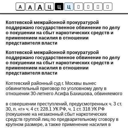
A
A
Новости района Коптево
A
Ц
Ц
Ц
Коптевской межрайонной прокуратурой
поддержано государственное обвинение по делу
о покушении на сбыт наркотических средств и
применением насилия в отношении
представителя власти
Коптевской межрайонной прокуратурой
поддержано государственное обвинение по делу
о покушении на сбыт наркотических средств и
применением насилия в отношении
представителя власти
Коптевский районный суд г. Москвы вынес
обвинительный приговор по уголовному делу в
отношении 30-летнего Асифа Бахишова, обвиняемого
в совершении преступлений, предусмотренных ч. 3 ст.
30, п. «г» ч. 4 ст. 228.1 УК РФ, ч. 1 ст. 318 УК РФ
(покушение на незаконный сбыт наркотических
средств группой лиц по предварительному сговору в
крупном размере, а также применение насилия в