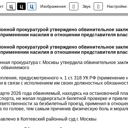
ет:
Изображения:
Звук:
Настройки:
Ц
Ц
Ц
Новости района Коптево
онной прокуратурой утверждено обвинительное закл
 применении насилия в отношении представителя влас
онной прокуратурой утверждено обвинительное закл
 применении насилия в отношении представителя влас
нная прокуратура г. Москвы утвердила обвинительное зак
, обвиняемого
пления, предусмотренного ч. 1 ст. 318 УК РФ (применение
и в связи с исполнением им своих должностных обязанност
марте 2026 года обвиняемый, находясь на остановочной п
порта, не желая подвергаться билетной проверке и привле
тветственности за безбилетный проезд, применил в отноше
а по голове, тем самым причинив физическую боль и морал
авлено в Коптевский районный суд г. Москвы