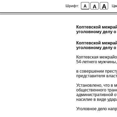
A
A
Шрифт:
Цв
A
Коптевской межрай
уголовному делу о
Коптевской межрай
уголовному делу о
Коптевская межрайо
54-летнего мужчины
в совершении престу
представителя власт
Установлено, что в 
общественного транс
административной о
насилие в виде удар
Уголовное дело напр