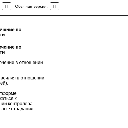
Обычная версия:
ючение по
ти
ючение по
ти
лючение в отношении
 насилия в отношении
ей).
латформе
каться к
нии контролера
ьные страдания.