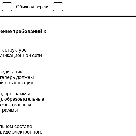
Обычная версия:
ение требований к
к структуре
уникационной сети
кредитации
 теперь должны
й организации.
я, программы
е), образовательные
азовательным
ограммы
льном составе
виде электронного