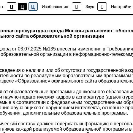
ет:
Изображения:
Звук:
Настройки:
Ц
Ц
Ц
Новости района Коптево
онная прокуратура города Москвы разъясняет: обновл
ьного сайта образовательной организации
зора от 03.07.2025 №135 внесены изменения в Требования 
 образовательной организации в информационно-телекомм
 сведения о наличии или об отсутствии государственной ак
ятельности по реализуемым образовательным программам
азделе «Образование» официального сайта образовательно
яют образовательные программы дошкольного образовани
и научно-педагогических кадров в аспирантуре (адъюнктур
емые в соответствии с федеральным государственным обр
ания обучающихся с нарушением интеллекта, основные пр
обучения, дополнительные образовательные программы.
ический состав» должен содержать информацию о персона
отников каждой реализуемой образовательной программы в 