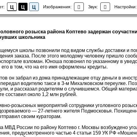
ет:
Изображения:
Звук:
Настройки:
Ц
Ц
Ц
Новости района Коптево
оловного розыска района Коптево задержан соучастн
нувших школьника
ащемуся школы позвонили под видом службы доставки и по
дения заказа. После этого молодому человеку пришло сооб
оспортале взломан. Юноша позвонил по указанному в увед
его в том, что на его имя оформлены кредиты.
тов он забрал из дома принадлежащие отцу деньги в иност
 передал водителю такси в 3-м Михалковском переулке. По
нули, и рассказал родителям о случившемся. Общий матер
е составил около 1,2 млн рублей.
ивно-розыскных мероприятий сотрудники уголовного розыс
дозреваемого — 27-летнего жителя Подмосковья. Похищенн
отправил своим кураторам.
а МВД России по району Коптево г. Москвы возбуждено уго
ения, предусмотренного частью 4 статьи 159 УК РФ «Мошен