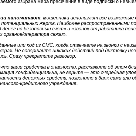
аемого избрана мера пресечения в виде подписки о невы
ции напоминают:
мошенники используют все возможные 
и потенциальных жертв. Наиболее распространенными п
 денег на безопасный счет» и «звонок от работника пен
 органов/оператора связи».
данные или код из СМС, когда отвечаете на звонки с неи
жерах. Не совершайте никаких действий под диктовку нез
ись. Сразу прекратите разговор.
 что ваши средства в опасности, расскажите об этом бли
мация конфиденциальна, не верьте — это очередная улов
ранности денежных средств, позвоните в банк сами или 
нансово-кредитного учреждения.