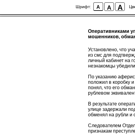
A
A
Шрифт:
Цв
A
Оперативниками уг
мошенников, обма
Установлено, что уч
из смс для подтверж
личный кабинет на г
незнакомцы убедили 
По указанию аферис
положил в коробку и
понял, что его обма
рублевом эквивалент
В результате операт
улице задержали по
обменял на рубли и 
Следователем Отдел
признакам преступл