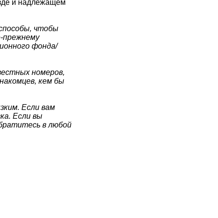
езде и надлежащем
способы, чтобы
о-прежнему
сионного фонда/
звестных номеров,
накомцев, кем бы
зким. Если вам
ка. Если вы
обратитесь в любой