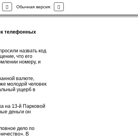
Обычная версия:
ик телефонных
просили назвать код
щение, что его
омлении номеру, и
ранной валюте,
зже молодой человек
иальный ущерб в
ка на 13-й Парковой
ые деньги он
ловное дело по
ничество». В