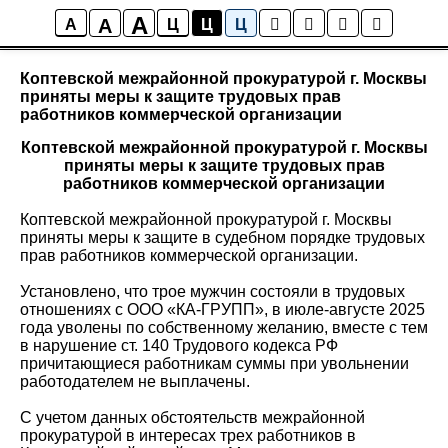
A
A
Новости района Коптево
A
Ц
Ц
Ц
Коптевской межрайонной прокуратурой г. Москвы
приняты меры к защите трудовых прав
работников коммерческой организации
Коптевской межрайонной прокуратурой г. Москвы
приняты меры к защите трудовых прав
работников коммерческой организации
Коптевской межрайонной прокуратурой г. Москвы
приняты меры к защите в судебном порядке трудовых
прав работников коммерческой организации.
Установлено, что трое мужчин состояли в трудовых
отношениях с ООО «КА-ГРУПП», в июле-августе 2025
года уволены по собственному желанию, вместе с тем
в нарушение ст. 140 Трудового кодекса РФ
причитающиеся работникам суммы при увольнении
работодателем не выплачены.
С учетом данных обстоятельств межрайонной
прокуратурой в интересах трех работников в