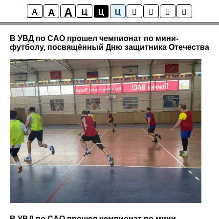
A
A
Новости района Коптево
A
Ц
Ц
Ц
В УВД по САО прошел чемпионат по мини-
футболу, посвящённый Дню защитника Отечества
В УВД по САО прошел чемпионат по мини-