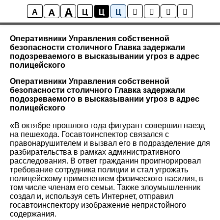
A
A
Новости района Коптево
A
Ц
Ц
Ц
Оперативники Управления собственной
безопасности столичного Главка задержали
подозреваемого в высказывании угроз в адрес
полицейского
Оперативники Управления собственной
безопасности столичного Главка задержали
подозреваемого в высказывании угроз в адрес
полицейского
«В октябре прошлого года фигурант совершил наезд
на пешехода. Госавтоинспектор связался с
правонарушителем и вызвал его в подразделение для
разбирательства в рамках административного
расследования. В ответ гражданин проигнорировал
требование сотрудника полиции и стал угрожать
полицейскому применением физического насилия, в
том числе членам его семьи. Также злоумышленник
создал и, используя сеть Интернет, отправил
госавтоинспектору изображение непристойного
содержания.