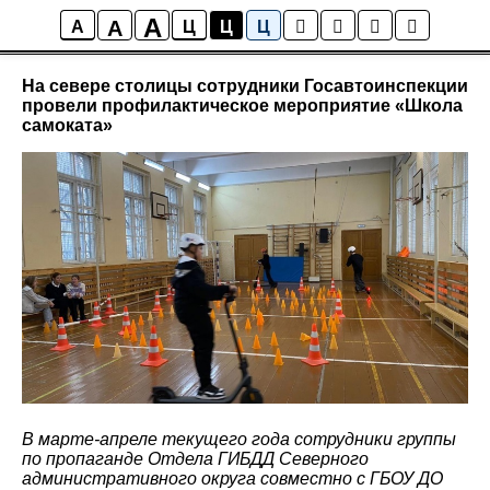
A
A
Новости района Коптево
A
Ц
Ц
Ц
На севере столицы сотрудники Госавтоинспекции
провели профилактическое мероприятие «Школа
самоката»
В марте-апреле текущего года сотрудники группы
по пропаганде Отдела ГИБДД Северного
административного округа совместно с ГБОУ ДО