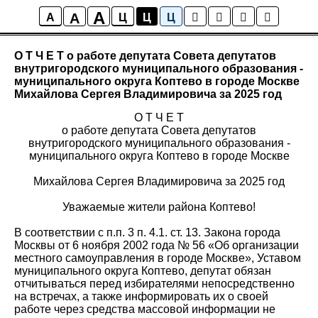
A
A
Правовые акты
A
Ц
Ц
Ц
О Т Ч Е Т о работе депутата Совета депутатов
внутригородского муниципального образования -
муниципального округа Коптево в городе Москве
Михайлова Сергея Владимировича за 2025 год
О Т Ч Е Т
о работе депутата Совета депутатов
внутригородского муниципального образования -
муниципального округа Коптево в городе Москве
Михайлова Сергея Владимировича за 2025 год
Уважаемые жители района Коптево!
В соответствии с п.п. 3 п. 4.1. ст. 13. Закона города
Москвы от 6 ноября 2002 года № 56 «Об организации
местного самоуправления в городе Москве», Уставом
муниципального округа Коптево, депутат обязан
отчитываться перед избирателями непосредственно
на встречах, а также информировать их о своей
работе через средства массовой информации не