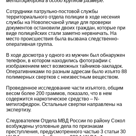
метилэфедрона в особо крупном размере.
Сотрудники патрульно-постовой службы
территориального отдела полиции в ходе несения
службы на Новопесчаной улице для проверки
документов остановили двоих граждан, которые при
виде полицейских стали заметно нервничать. На
место происшествия была вызвана следственно-
оперативная группа.
В ходе досмотра у одного из мужчин был обнаружен
телефон, в котором находились фотографии с
изображением мест возможных тайников-закладок.
Оперативниками по разным адресам было изъято 88
полимерных свертков с неизвестным веществом.
Проведенное исследование части изъятого, общим
весом более 200 граммов, показало, что в нем
содержится наркотическое средство – N-
метилэфедрон. Остальные свертки направлены на
экспертизу.
Следователем Отдела МВД России по району Сокол
возбуждены уголовные дела по признакам
преступления, предусмотренного частью 3 статьи 30