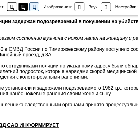
ции задержан подозреваемый в покушении на убийств
ет:
Изображения:
Звук:
Настройки:
Ц
Ц
Ц
Новости района Коптево
ции задержан подозреваемый в покушении на убийств
езвом состоянии мужчина с ножом напал на женщину и ре
.40 в ОМВД России по Тимирязевскому району поступило с
Линейный проезд, д.8А.
о сотрудниками полиции по указанному адресу были обн
атилетний подросток, которые нарядами скорой медицинско
ждения с колото-резаными ранениями.
е установили и задержали подозреваемого 1982 г.р., котор
ения нанёс ножевые ранения своим жене и сыну.
шленника следственными органами принято процессуальн
ВД САО ИНФОРМИРУЕТ