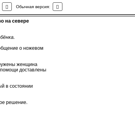
о на севере
Обычная версия:
о на севере
бёнка.
ообщение о ножевом
аружены женщина
й помощи доставлены
ый в состоянии
ое решение.