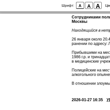
Сотрудниками поли
A
A
Шрифт:
Цв
A
Москвы
Сотрудниками поли
Москвы
Находящийся в нетр
26 января около 20
ранении по адресу: 
Прибывшими на мест
1986 г.р. и тринадц
в медицинские учре
Полицейские на мест
алкогольного опьян
В отношении злоумы
2026-01-27 16:35
У