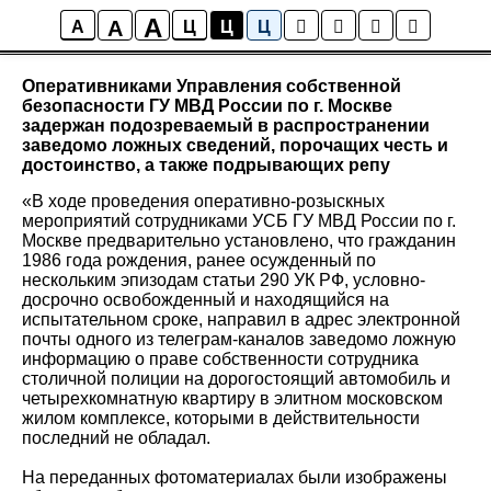
A
A
Новости района Коптево
A
Ц
Ц
Ц
Оперативниками Управления собственной
безопасности ГУ МВД России по г. Москве
задержан подозреваемый в распространении
заведомо ложных сведений, порочащих честь и
достоинство, а также подрывающих репу
«В ходе проведения оперативно-розыскных
мероприятий сотрудниками УСБ ГУ МВД России по г.
Москве предварительно установлено, что гражданин
1986 года рождения, ранее осужденный по
нескольким эпизодам статьи 290 УК РФ, условно-
досрочно освобожденный и находящийся на
испытательном сроке, направил в адрес электронной
почты одного из телеграм-каналов заведомо ложную
информацию о праве собственности сотрудника
столичной полиции на дорогостоящий автомобиль и
четырехкомнатную квартиру в элитном московском
жилом комплексе, которыми в действительности
последний не обладал.
На переданных фотоматериалах были изображены