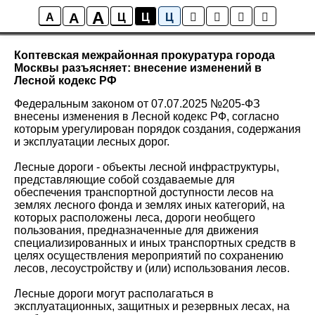
A
A
Новости района Коптево
A
Ц
Ц
Ц
Коптевская межрайонная прокуратура города
Москвы разъясняет: внесение изменений в
Лесной кодекс РФ
Федеральным законом от 07.07.2025 №205-ФЗ
внесены изменения в Лесной кодекс РФ, согласно
которым урегулирован порядок создания, содержания
и эксплуатации лесных дорог.
Лесные дороги - объекты лесной инфраструктуры,
представляющие собой создаваемые для
обеспечения транспортной доступности лесов на
землях лесного фонда и землях иных категорий, на
которых расположены леса, дороги необщего
пользования, предназначенные для движения
специализированных и иных транспортных средств в
целях осуществления мероприятий по сохранению
лесов, лесоустройству и (или) использования лесов.
Лесные дороги могут располагаться в
эксплуатационных, защитных и резервных лесах, на