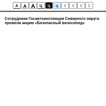
A
A
Новости района Коптево
A
Ц
Ц
Ц
Сотрудники Госавтоинспекции Северного округа
провели акцию «Безопасный велосипед»