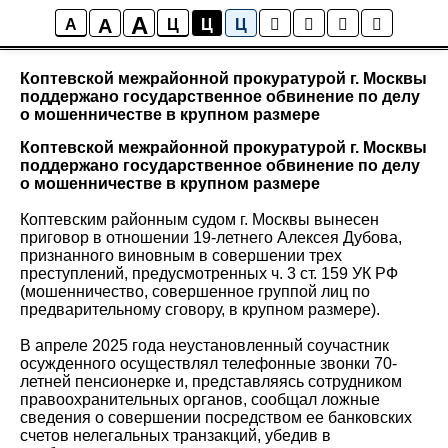
A
A
Новости района Коптево
A
Ц
Ц
Ц
Коптевской межрайонной прокуратурой г. Москвы
поддержано государственное обвинение по делу
о мошенничестве в крупном размере
Коптевской межрайонной прокуратурой г. Москвы
поддержано государственное обвинение по делу
о мошенничестве в крупном размере
Коптевским районным судом г. Москвы вынесен
приговор в отношении 19-летнего Алексея Дубова,
признанного виновным в совершении трех
преступлений, предусмотренных ч. 3 ст. 159 УК РФ
(мошенничество, совершенное группой лиц по
предварительному сговору, в крупном размере).
В апреле 2025 года неустановленный соучастник
осужденного осуществлял телефонные звонки 70-
летней пенсионерке и, представляясь сотрудником
правоохранительных органов, сообщал ложные
сведения о совершении посредством ее банковских
счетов нелегальных транзакций, убедив в