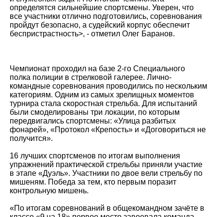
определятся сильнейшие спортсмены. Уверен, что
все участники отлично подготовились, соревнования
пройдут безопасно, а судейский корпус обеспечит
беспристрастность>, - отметил Олег Баранов.
Чемпионат проходил на базе 2-го Специального
полка полиции в стрелковой галерее. Лично-
командные соревнования проводились по нескольким
категориям. Одним из самых зрелищных моментов
турнира стала скоростная стрельба. Для испытаний
были смоделированы три локации, по которым
передвигались спортсмены: «Улица разбитых
фонарей», «Протокол «Крепость» и «Договориться не
получится».
16 лучших спортсменов по итогам выполнения
упражнений практической стрельбы приняли участие
в этапе «Дуэль». Участники по двое вели стрельбу по
мишеням. Победа за тем, кто первым поразит
контрольную мишень.
«По итогам соревнований в общекомандном зачёте в
классе «9 на 18» первое место завоевала команда