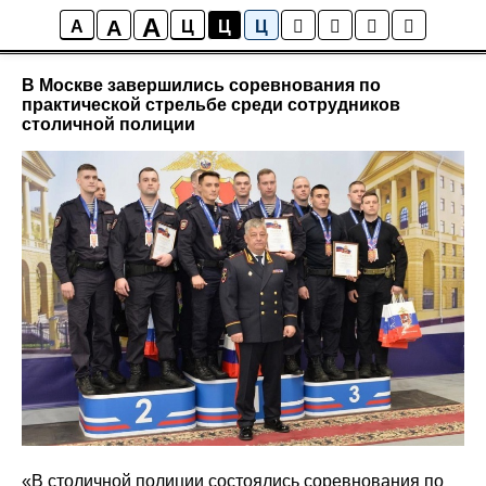
A
A
Новости района Коптево
A
Ц
Ц
Ц
В Москве завершились соревнования по
практической стрельбе среди сотрудников
столичной полиции
«В столичной полиции состоялись соревнования по