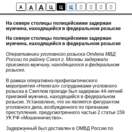
A
A
Новости района Коптево
A
Ц
Ц
Ц
На севере столицы полицейскими задержан
мужчина, находящийся в федеральном розыске
На севере столицы полицейскими задержан
мужчина, находящийся в федеральном розыске
Оперативники уголовного розыска Отдела МВД
России по району Сокол г. Москвы задержали
приезжего мужчину, находящегося в федеральном
розыске.
В рамках оперативно-профилактического
мероприятия «Нелегал» сотрудниками уголовного
розыска в Светлом проезде был задержан 44-летний
приезжий мужчина, находящийся в федеральном
розыске. Установлено, что он является фигурантом
уголовного дела, возбужденного по признакам
преступления, предусмотренного частью 2 статьи 159
УК РФ «Мошенничество».
Задержанный был доставлен в ОМВД России по