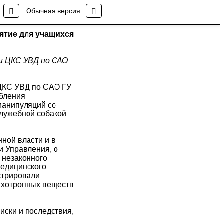
ятие для учащихся
Обычная версия:
ятие для учащихся
 и ЦКС УВД по САО
 ЦКС УВД по САО ГУ
ебления
 манипуляций со
служебной собакой
ной власти и в
и Управления, о
 незаконного
медицинского
стрировали
сихотропных веществ
иски и последствия,