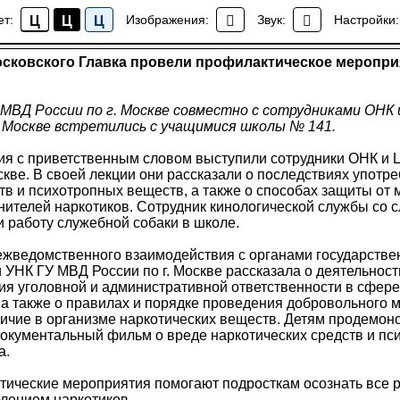
сковского Главка провели профилактическое меропри
ет:
Изображения:
Звук:
Настройки:
Ц
Ц
Ц
Новости района Коптево
сковского Главка провели профилактическое меропри
МВД России по г. Москве совместно с сотрудниками ОНК
. Москве встретились с учащимися школы № 141.
ия с приветственным словом выступили сотрудники ОНК и
скве. В своей лекции они рассказали о последствиях употр
тв и психотропных веществ, а также о способах защиты от
нителей наркотиков. Сотрудник кинологической службы со 
 работу служебной собаки в школе.
ежведомственного взаимодействия с органами государствен
УНК ГУ МВД России по г. Москве рассказала о деятельност
ия уголовной и административной ответственности в сфере
 а также о правилах и порядке проведения добровольного 
личие в организме наркотических веществ. Детям продемон
документальный фильм о вреде наркотических средств и п
а.
ические мероприятия помогают подросткам осознать все р
блением наркотиков.