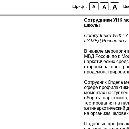
Сотрудники УНК мо
A
A
Шрифт:
Цв
A
школы
Сотрудники УНК мо
школы
Сотрудники УНК ГУ 
ГУ МВД России по г
В начале мероприят
МВД России по г. Мо
наркотических средс
стороны распростра
продемонстрировали
Сотрудник Отдела м
сфере профилактики 
моментах наступлен
оборота наркотиков,
тестирования на на
антинаркотический 
на организм человек
Подобные профилакт
связанные с употре