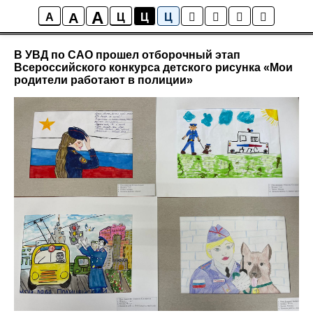
A
A
Новости района Коптево
A
Ц
Ц
Ц
В УВД по САО прошел отборочный этап
Всероссийского конкурса детского рисунка «Мои
родители работают в полиции»