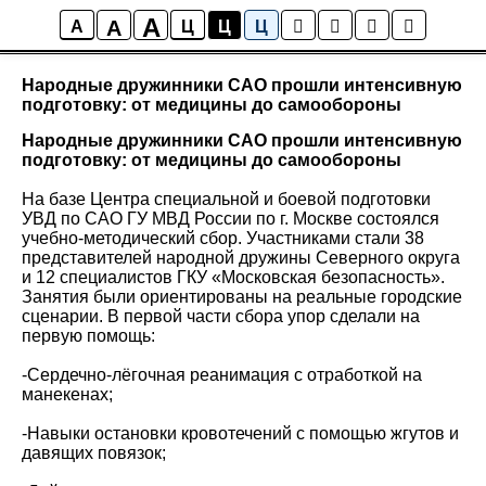
A
A
Новости района Коптево
A
Ц
Ц
Ц
Народные дружинники САО прошли интенсивную
подготовку: от медицины до самообороны
Народные дружинники САО прошли интенсивную
подготовку: от медицины до самообороны
На базе Центра специальной и боевой подготовки
УВД по САО ГУ МВД России по г. Москве состоялся
учебно-методический сбор. Участниками стали 38
представителей народной дружины Северного округа
и 12 специалистов ГКУ «Московская безопасность».
Занятия были ориентированы на реальные городские
сценарии. В первой части сбора упор сделали на
первую помощь:
-Сердечно-лёгочная реанимация с отработкой на
манекенах;
-Навыки остановки кровотечений с помощью жгутов и
давящих повязок;