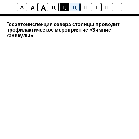
A
A
Новости района Коптево
A
Ц
Ц
Ц
Госавтоинспекция севера столицы проводит
профилактическое мероприятие «Зимние
каникулы»