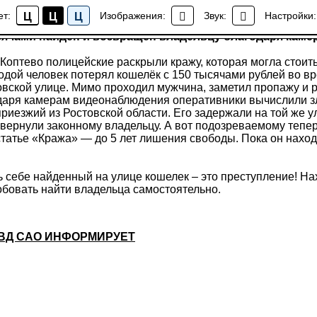
сячами найден и возвращён владельцу благодаря каме
ет:
Изображения:
Звук:
Настройки:
Ц
Ц
Ц
Новости района Коптево
сячами найден и возвращён владельцу благодаря каме
Коптево полицейские раскрыли кражу, которая могла стоит
дой человек потерял кошелёк с 150 тысячами рублей во вр
овской улице. Мимо проходил мужчина, заметил пропажу и 
одаря камерам видеонаблюдения оперативники вычислили 
приезжий из Ростовской области. Его задержали на той же у
 вернули законному владельцу. А вот подозреваемому тепер
статье «Кража» — до 5 лет лишения свободы. Пока он нахо
ь себе найденный на улице кошелек – это преступление! На
бовать найти владельца самостоятельно.
ВД САО ИНФОРМИРУЕТ