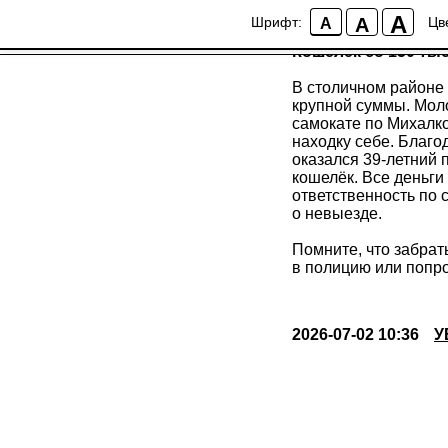
Кошелёк со 150 ты
A
A
Шрифт:
Цв
A
Кошелёк со 150 ты
В столичном районе 
крупной суммы. Моло
самокате по Михалк
находку себе. Благ
оказался 39-летний 
кошелёк. Все деньги
ответственность по 
о невыезде.
Помните, что забрат
в полицию или попро
2026-07-02 10:36
У