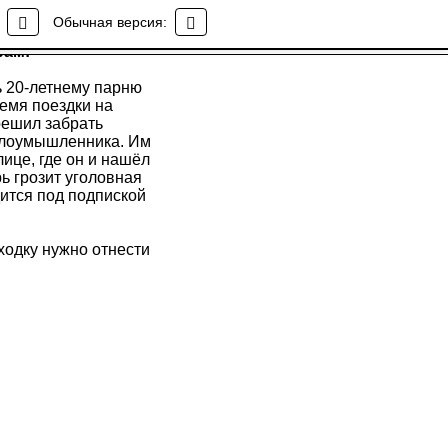
рам!
Обычная версия:
рам!
ь 20-летнему парню
емя поездки на
решил забрать
злоумышленника. Им
лице, где он и нашёл
ь грозит уголовная
дится под подпиской
ходку нужно отнести