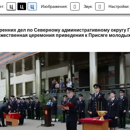
ет:
Изображения:
Звук:
Настройки:
Ц
Ц
Ц
Новости района Коптево
ренних дел по Северному административному округу ГУ
жественная церемония приведения к Присяге молоды