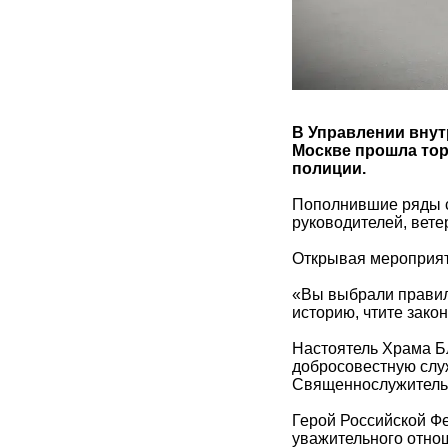
В Управлении внут
Москве прошла тор
полиции.
Пополнившие ряды с
руководителей, вете
Открывая мероприят
«Вы выбрали правил
историю, чтите зако
Настоятель Храма Б
добросовестную служ
Священнослужитель 
Герой Российской Ф
уважительного отно