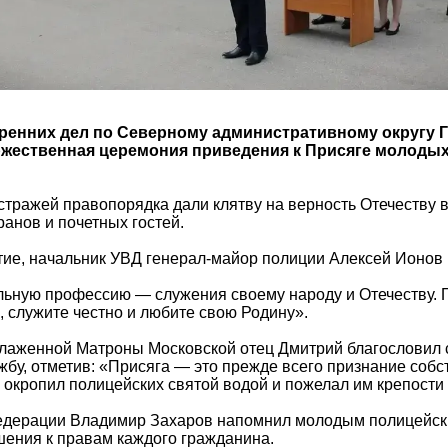
ренних дел по Северному административному округу ГУ
жественная церемония приведения к Присяге молоды
тражей правопорядка дали клятву на верность Отечеству в
ранов и почетных гостей.
ие, начальник УВД генерал-майор полиции Алексей Ионов 
ьную профессию — служения своему народу и Отечеству. 
н, служите честно и любите свою Родину».
лаженной Матроны Московской отец Дмитрий благословил 
бу, отметив: «Присяга — это прежде всего признание собс
окропил полицейских святой водой и пожелал им крепости 
едерации Владимир Захаров напомнил молодым полицейск
шения к правам каждого гражданина.