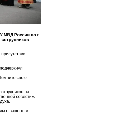
 МВД России по г.
х сотрудников
 присутствии
подчеркнул:
Помните свою
сотрудников на
твенной совести».
духа.
им о важности