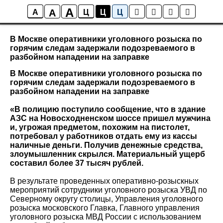
A
A
Новости района Коптево
A
Ц
Ц
Ц
В Москве оперативники уголовного розыска по
горячим следам задержали подозреваемого в
разбойном нападении на заправке
В Москве оперативники уголовного розыска по
горячим следам задержали подозреваемого в
разбойном нападении на заправке
«В полицию поступило сообщение, что в здание
АЗС на Новосходненском шоссе пришел мужчина
и, угрожая предметом, похожим на пистолет,
потребовал у работников отдать ему из кассы
наличные деньги. Получив денежные средства,
злоумышленник скрылся. Материальный ущерб
составил более 37 тысяч рублей.
В результате проведенных оперативно-розыскных
мероприятий сотрудники уголовного розыска УВД по
Северному округу столицы, Управления уголовного
розыска московского Главка, Главного управления
уголовного розыска МВД России с использованием