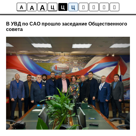
A
A
Новости района Коптево
A
Ц
Ц
Ц
В УВД по САО прошло заседание Общественного
совета