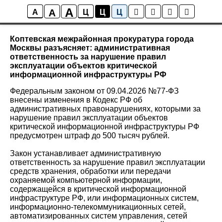
A
A
Новости района Коптево
A
Ц
Ц
Ц
Коптевская межрайонная прокуратура города
Москвы разъясняет: административная
ответственность за нарушение правил
эксплуатации объектов критической
информационной инфраструктуры РФ
Федеральным законом от 09.04.2026 №77-ФЗ
внесены изменения в Кодекс РФ об
административных правонарушениях, которыми за
нарушение правил эксплуатации объектов
критической информационной инфраструктуры РФ
предусмотрен штраф до 500 тысяч рублей.
Закон устанавливает административную
ответственность за нарушение правил эксплуатации
средств хранения, обработки или передачи
охраняемой компьютерной информации,
содержащейся в критической информационной
инфраструктуре РФ, или информационных систем,
информационно-телекоммуникационных сетей,
автоматизированных систем управления, сетей