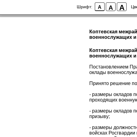
A
A
Шрифт:
Цв
A
Коптевская межрай
военнослужащих и
Коптевская межрай
военнослужащих и
Постановлением Прав
оклады военнослужа
Принято решение по
- размеры окладов 
проходящих военную 
- размеры окладов 
призыву;
- размеры должност
войсках Росгвардии 