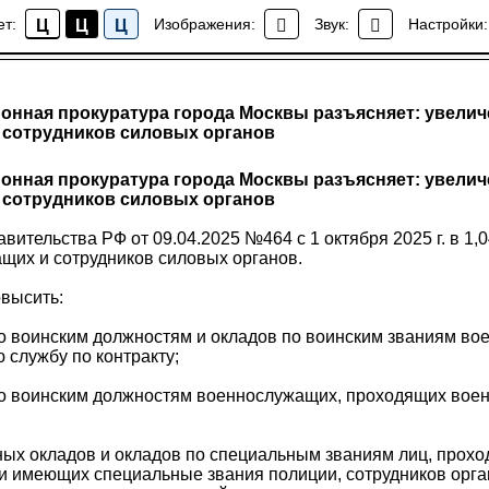
ет:
Изображения:
Звук:
Настройки:
Ц
Ц
Ц
Новости района Коптево
онная прокуратура города Москвы разъясняет: увелич
 сотрудников силовых органов
онная прокуратура города Москвы разъясняет: увелич
 сотрудников силовых органов
ительства РФ от 09.04.2025 №464 с 1 октября 2025 г. в 1
щих и сотрудников силовых органов.
высить:
по воинским должностям и окладов по воинским званиям во
службу по контракту;
по воинским должностям военнослужащих, проходящих воен
ных окладов и окладов по специальным званиям лиц, прохо
и имеющих специальные звания полиции, сотрудников орга