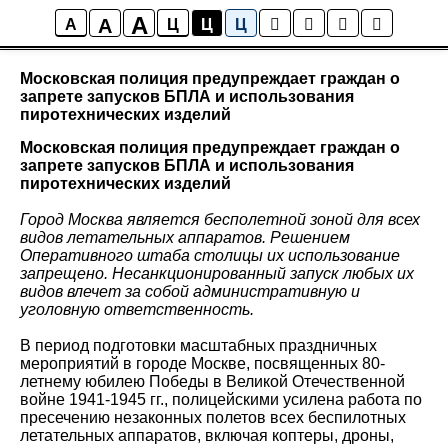
A
A
Новости района Коптево
A
Ц
Ц
Ц
Московская полиция предупреждает граждан о
запрете запусков БПЛА и использования
пиротехнических изделий
Московская полиция предупреждает граждан о
запрете запусков БПЛА и использования
пиротехнических изделий
Город Москва является бесполетной зоной для всех
видов летательных аппаратов. Решением
Оперативного штаба столицы их использование
запрещено. Несанкционированный запуск любых их
видов влечет за собой административную и
уголовную ответственность.
В период подготовки масштабных праздничных
мероприятий в городе Москве, посвященных 80-
летнему юбилею Победы в Великой Отечественной
войне 1941-1945 гг., полицейскими усилена работа по
пресечению незаконных полетов всех беспилотных
летательных аппаратов, включая коптеры, дроны,