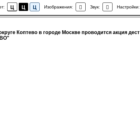
ет:
Изображения:
Звук:
Настройки:
Ц
Ц
Ц
Новости района Коптево
круге Коптево в городе Москве проводится акция дест
СВО"