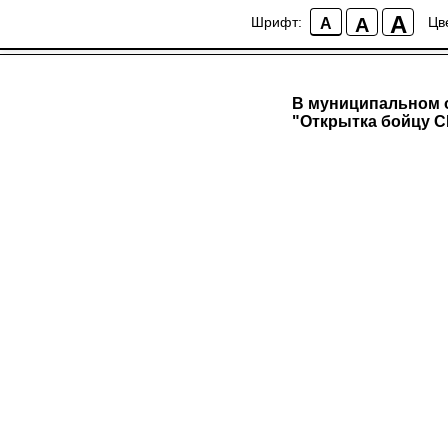
A
A
Шрифт:
Цв
A
В муниципальном о
"Открытка бойцу 