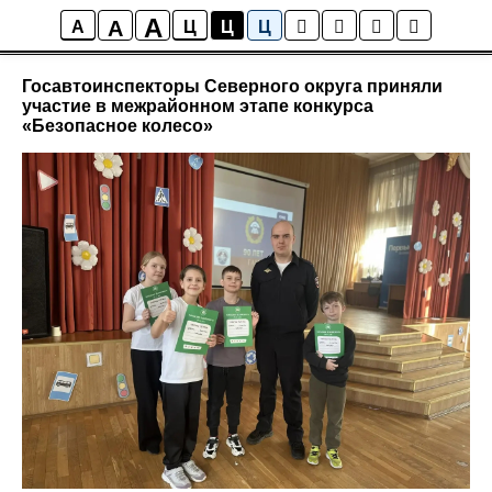
A
A
Новости района Коптево
A
Ц
Ц
Ц
Госавтоинспекторы Северного округа приняли
участие в межрайонном этапе конкурса
«Безопасное колесо»