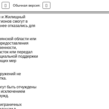
ие изменений в
Обычная версия:
ый и Жилищный
ионов смогут в
анее отказались для
рянской области или
 предоставления
венности,
асток или передал
оциальной поддержки
ующих мер
оружений не
тка.
огут быть отчуждены
а исключением
нужд.
приграничных
жданам в