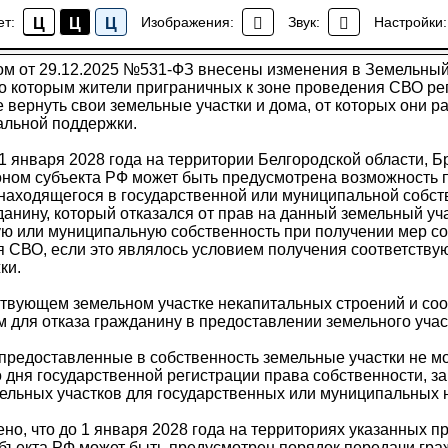
онная прокуратура города Москвы разъясняет: внесен
ет:
Изображения:
Звук:
Настройки:
Ц
Ц
Ц
ищный кодексы РФ
Новости района Коптево
м от 29.12.2025 №531-ФЗ внесены изменения в Земельн
о которым жители приграничных к зоне проведения СВО рег
вернуть свои земельные участки и дома, от которых они р
альной поддержки.
 1 января 2028 года на территории Белгородской области, Б
коном субъекта РФ может быть предусмотрена возможность
 находящегося в государственной или муниципальной собст
анину, который отказался от прав на данный земельный уч
ную или муниципальную собственность при получении мер с
я СВО, если это являлось условием получения соответств
ки.
ствующем земельном участке некапитальных строений и со
 для отказа гражданину в предоставлении земельного учас
предоставленные в собственность земельные участки не м
со дня государственной регистрации права собственности, з
ельных участков для государственных или муниципальных 
ено, что до 1 января 2028 года на территориях указанных 
убъекта РФ может быть предусмотрен порядок передачи гра