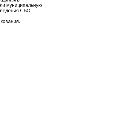
или муниципальную
оведения СВО.
икования.