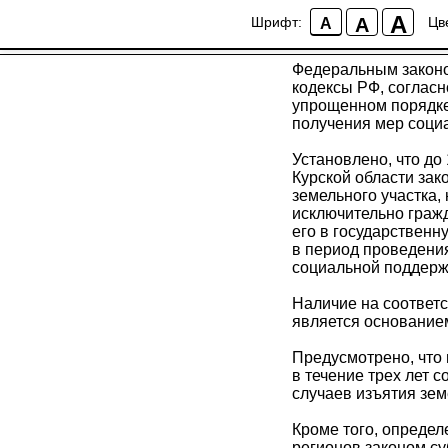
Коптевская межрай
A
A
Шрифт:
Цв
A
Земельный и Жил
Федеральным законо
кодексы РФ, согласн
упрощенном порядке 
получения мер соци
Установлено, что до
Курской области за
земельного участка,
исключительно гражд
его в государствен
в период проведени
социальной поддерж
Наличие на соответ
является основанием
Предусмотрено, что 
в течение трех лет 
случаев изъятия зем
Кроме того, определ
регионов законом с