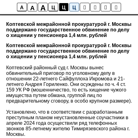
A
A
Новости района Коптево
A
Ц
Ц
Ц
Коптевской межрайонной прокуратурой г. Москвы
поддержано государственное обвинение по делу
о хищении у пенсионера 1,4 млн. рублей
Коптевской межрайонной прокуратурой г. Москвы
поддержано государственное обвинение по делу
о хищении у пенсионера 1,4 млн. рублей
Коптевский районный суд г. Москвы вынес
обвинительный приговор по уголовному делу в
отношении 22-летнего Сайфуллоха Икромова и 21-
летнего Андрея Гориленко. Они осуждены по ч. 4 ст.
159 УК РФ (мошенничество, то есть хищение чужого
имущества путем обмана, группой лиц по
предварительному сговору, в особо крупном размере).
Установлено, что в соответствии с разработанным
преступным планом неустановленные соучастники в
апреле 2024 года осуществили ряд телефонных
звонков 85-летнему жителю Тимирязевского района г.
Москвы.