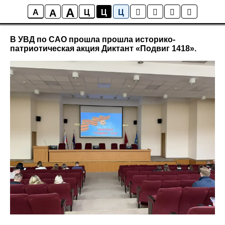
A
A
Новости района Коптево
A
Ц
Ц
Ц
В УВД по САО прошла прошла историко-
патриотическая акция Диктант «Подвиг 1418».