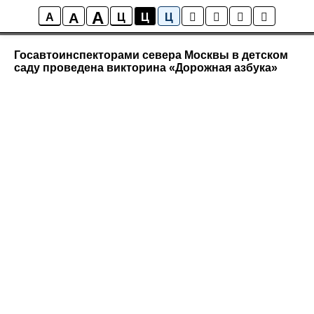
A
A
Новости района Коптево
A
Ц
Ц
Ц
Госавтоинспекторами севера Москвы в детском
саду проведена викторина «Дорожная азбука»