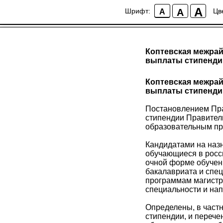
A
A
Шрифт:
Цв
A
Коптевская межрай
выплаты стипенди
Коптевская межрай
выплаты стипенди
Постановлением Пра
стипендии Правитель
образовательным пр
Кандидатами на назн
обучающиеся в росс
очной форме обучен
бакалавриата и спец
программам магистр
специальности и на
Определены, в частн
стипендии, и перече