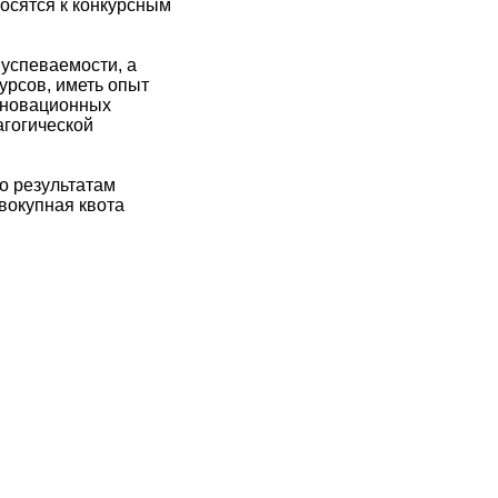
осятся к конкурсным
 успеваемости, а
урсов, иметь опыт
инновационных
агогической
о результатам
овокупная квота