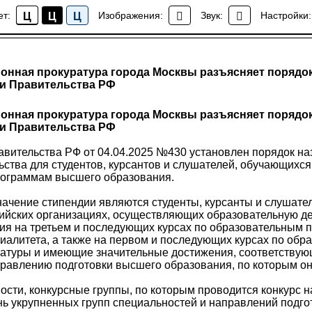
ет:
Изображения:
Звук:
Настройки:
Ц
Ц
Ц
Новости района Коптево
онная прокуратура города Москвы разъясняет порядок
и Правительства РФ
онная прокуратура города Москвы разъясняет порядок
и Правительства РФ
вительства РФ от 04.04.2025 №430 установлен порядок на
ства для студентов, курсантов и слушателей, обучающихся
ограммам высшего образования.
ачение стипендии являются студенты, курсанты и слушател
ийских организациях, осуществляющих образовательную де
ия на третьем и последующих курсах по образовательным
иалитета, а также на первом и последующих курсах по об
атуры и имеющие значительные достижения, соответству
правлению подготовки высшего образования, по которым он
ости, конкурсные группы, по которым проводится конкурс 
нь укрупненных групп специальностей и направлений подг