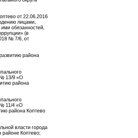
оптево от 22.06.2016
людению лицами,
 ими обязанностей,
оррупции» (в
18 № 7/6, от
 развитию района
ипального
 № 13/9 «О
витию района
ипального
 № 11/4 «О
тию района Коптево
льной власти города
 районе Коптево;