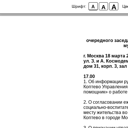
Повестка очередно
A
A
Шрифт:
Цв
A
образования - муни
очередного засед
м
г. Москва 18 марта 
ул. З. и А. Космод
дом 31, корп. 3, за
17.00
1. Об информации р
Коптево Управления
помощник» о работе 
2. О согласовании е
социально-воспитате
месту жительства в
Коптево в городе Мо
3. О признании утр