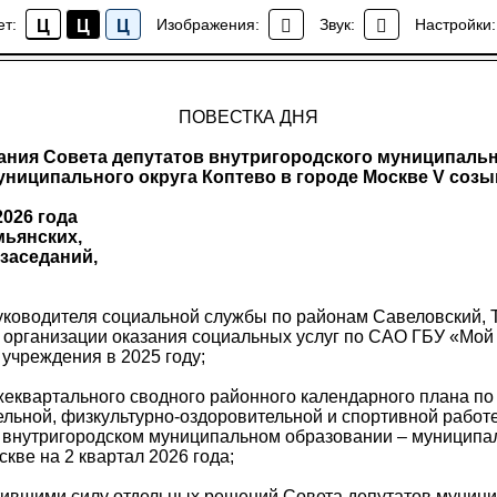
го заседания Совета депутатов в нутригородского му
ет:
Изображения:
Звук:
Настройки:
Ц
Ц
Ц
ципального округа Коптево в городе Москве 18.03.2026
Правовые акты
ПОВЕСТКА ДНЯ
ания Совета депутатов внутригородского муниципальн
униципального округа Коптево в городе Москве V созы
2026 года
емьянских,
л заседаний,
уководителя социальной службы по районам Савеловский, 
 организации оказания социальных услуг по САО ГБУ «Мой
учреждения в 2025 году;
жеквартального сводного районного календарного плана по
льной, физкультурно-оздоровительной и спортивной работ
о внутригородском муниципальном образовании – муниципа
скве на 2 квартал 2026 года;
атившими силу отдельных решений Совета депутатов муници