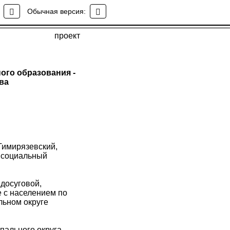
ниципального
Обычная версия:
проект
ого образования -
ва
Тимирязевский,
 социальный
 досуговой,
е с населением по
льном округе
пального округа