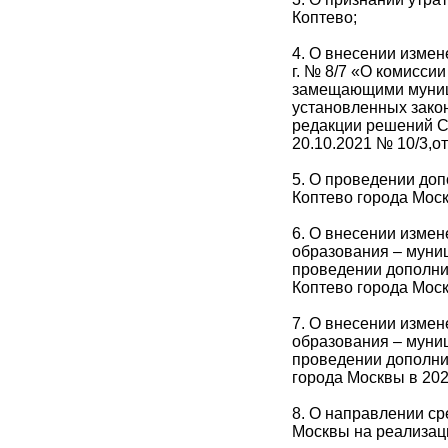
Коптево;
4. О внесении измен
г. № 8/7 «О комисси
замещающими муници
установленных зако
редакции решений Со
20.10.2021 № 10/3,от
5. О проведении до
Коптево города Моск
6. О внесении изме
образования – муниц
проведении дополни
Коптево города Моск
7. О внесении изме
образования – муниц
проведении дополни
города Москвы в 202
8. О направлении с
Москвы на реализац