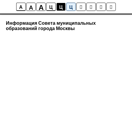
A
A
Правовые акты
A
Ц
Ц
Ц
Информация Совета муниципальных
образований города Москвы