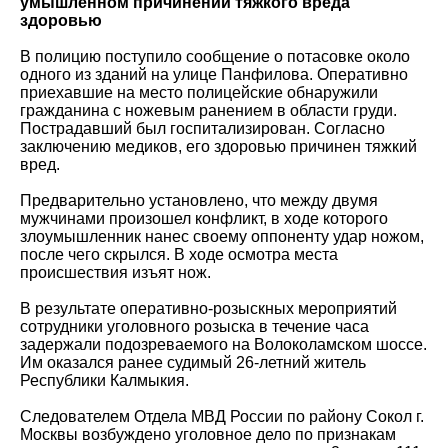
умышленном причинении тяжкого вреда
здоровью
В полицию поступило сообщение о потасовке около
одного из зданий на улице Панфилова. Оперативно
приехавшие на место полицейские обнаружили
гражданина с ножевым ранением в области груди.
Пострадавший был госпитализирован. Согласно
заключению медиков, его здоровью причинен тяжкий
вред.
Предварительно установлено, что между двумя
мужчинами произошел конфликт, в ходе которого
злоумышленник нанес своему оппоненту удар ножом,
после чего скрылся. В ходе осмотра места
происшествия изъят нож.
В результате оперативно-розыскных мероприятий
сотрудники уголовного розыска в течение часа
задержали подозреваемого на Волоколамском шоссе.
Им оказался ранее судимый 26-летний житель
Республики Калмыкия.
Следователем Отдела МВД России по району Сокол г.
Москвы возбуждено уголовное дело по признакам