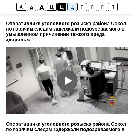
A
A
Новости района Коптево
A
Ц
Ц
Ц
Оперативники уголовного розыска района Сокол
по горячим следам задержали подозреваемого в
умышленном причинении тяжкого вреда
здоровью
Оперативники уголовного розыска района Сокол
по горячим следам задержали подозреваемого в