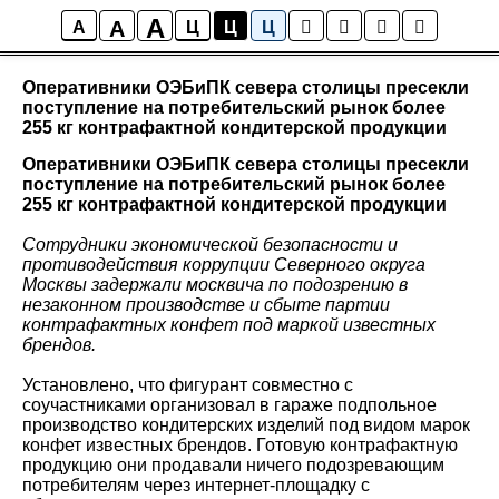
A
A
Новости района Коптево
A
Ц
Ц
Ц
Оперативники ОЭБиПК севера столицы пресекли
поступление на потребительский рынок более
255 кг контрафактной кондитерской продукции
Оперативники ОЭБиПК севера столицы пресекли
поступление на потребительский рынок более
255 кг контрафактной кондитерской продукции
Сотрудники экономической безопасности и
противодействия коррупции Северного округа
Москвы задержали москвича по подозрению в
незаконном производстве и сбыте партии
контрафактных конфет под маркой известных
брендов.
Установлено, что фигурант совместно с
соучастниками организовал в гараже подпольное
производство кондитерских изделий под видом марок
конфет известных брендов. Готовую контрафактную
продукцию они продавали ничего подозревающим
потребителям через интернет-площадку с