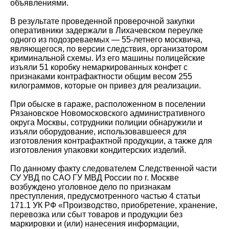
объявлениями.
В результате проведенной проверочной закупки
оперативники задержали в Лихачевском переулке
одного из подозреваемых — 55-летнего москвича,
являющегося, по версии следствия, организатором
криминальной схемы. Из его машины полицейские
изъяли 51 коробку немаркированных конфет с
признаками контрафактности общим весом 255
килограммов, которые он привез для реализации.
При обыске в гараже, расположенном в поселении
Рязановское Новомосковского административного
округа Москвы, сотрудники полиции обнаружили и
изъяли оборудование, использовавшееся для
изготовления контрафактной продукции, а также для
изготовления упаковки кондитерских изделий.
По данному факту следователем Следственной части
СУ УВД по САО ГУ МВД России по г. Москве
возбуждено уголовное дело по признакам
преступления, предусмотренного частью 4 статьи
171.1 УК РФ «Производство, приобретение, хранение,
перевозка или сбыт товаров и продукции без
маркировки и (или) нанесения информации,