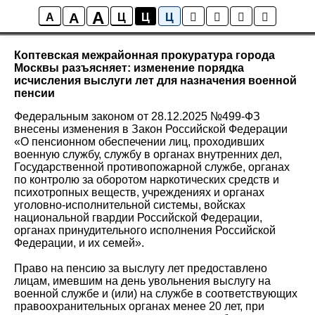
A
A
Новости района Коптево
A
Ц
Ц
Ц
Коптевская межрайонная прокуратура города
Москвы разъясняет: изменение порядка
исчисления выслуги лет для назначения военной
пенсии
Федеральным законом от 28.12.2025 №499-ФЗ
внесены изменения в Закон Российской Федерации
«О пенсионном обеспечении лиц, проходивших
военную службу, службу в органах внутренних дел,
Государственной противопожарной службе, органах
по контролю за оборотом наркотических средств и
психотропных веществ, учреждениях и органах
уголовно-исполнительной системы, войсках
национальной гвардии Российской Федерации,
органах принудительного исполнения Российской
Федерации, и их семей».
Право на пенсию за выслугу лет предоставлено
лицам, имевшим на день увольнения выслугу на
военной службе и (или) на службе в соответствующих
правоохранительных органах менее 20 лет, при