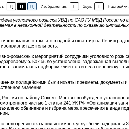
ции Северного округа задержана подозреваемая в орг
ет:
Изображения:
Звук:
Настройки:
Ц
Ц
Ц
Новости района Коптево
ела уголовного розыска УВД по САО ГУ МВД России по г
аемая в незаконной деятельности по оказанию интимных 
 информация о том, что в одной из квартир на Ленинградск
тивоправная деятельность.
ивно-розыскных мероприятий сотрудники уголовного розыс
одозреваемую. Как было установлено, задержанная выполн
она, занималась подбором клиентов и вела переписку с ни
ещения полицейскими были изъяты предметы, документы и
ственное значение.
России по району Сокол г. Москвы возбуждено уголовное д
смотренного частью 1 статьи 241 УК РФ «Организация заня
ъявлено обвинение и избрана мера пресечения в виде под
нии.
по подозрению оказания интимных услуг были задержаны 
6 лет. В отношении них составлены протоколы об админист