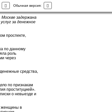
анизации занятия
Обычная версия:
. Москве задержана
услуг за денежное
ом проспекте,
ка по данному
яла роль
ми через
 денежные средства,
ело по признакам
тия проституцией».
писки о невыезде и
3 женщины в
ративном