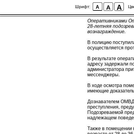
Сотрудниками поли
A
A
Шрифт:
Цв
A
проституцией
Оперативниками Отд
28-летняя подозрев
вознаграждение.
В полицию поступила
осуществляется про
В результате операт
адресу задержали п
администратора прит
мессенджеры.
В ходе осмотра пом
имеющие доказатель
Дознавателем ОМВД 
преступления, преду
Подозреваемой пред
надлежащем поведе
Также в помещении 
возрасте от 28 до 3