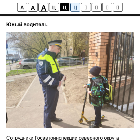
A
A
Новости района Коптево
A
Ц
Ц
Ц
Юный водитель
Сотрудники Госавтоинспекции северного округа