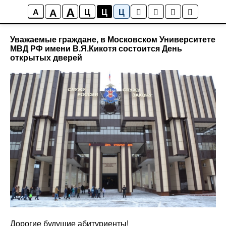
A
A
Новости района Коптево
A
Ц
Ц
Ц
Уважаемые граждане, в Московском Университете
МВД РФ имени В.Я.Кикотя состоится День
открытых дверей
Дорогие будущие абитуриенты!