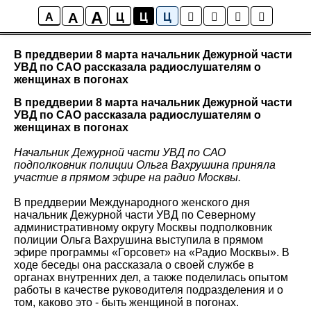
A
A
Новости района Коптево
A
Ц
Ц
Ц
В преддверии 8 марта начальник Дежурной части
УВД по САО рассказала радиослушателям о
женщинах в погонах
В преддверии 8 марта начальник Дежурной части
УВД по САО рассказала радиослушателям о
женщинах в погонах
Начальник Дежурной части УВД по САО
подполковник полиции Ольга Вахрушина приняла
участие в прямом эфире на радио Москвы.
В преддверии Международного женского дня
начальник Дежурной части УВД по Северному
административному округу Москвы подполковник
полиции Ольга Вахрушина выступила в прямом
эфире программы «Горсовет» на «Радио Москвы». В
ходе беседы она рассказала о своей службе в
органах внутренних дел, а также поделилась опытом
работы в качестве руководителя подразделения и о
том, каково это - быть женщиной в погонах.