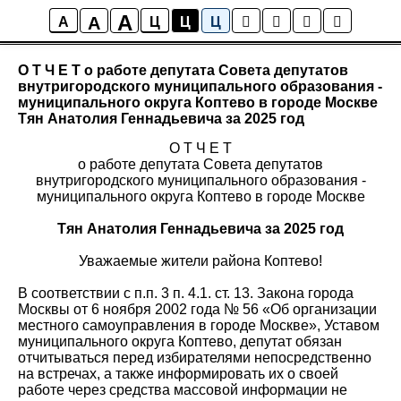
A
A
Правовые акты
A
Ц
Ц
Ц
О Т Ч Е Т о работе депутата Совета депутатов
внутригородского муниципального образования -
муниципального округа Коптево в городе Москве
Тян Анатолия Геннадьевича за 2025 год
О Т Ч Е Т
о работе депутата Совета депутатов
внутригородского муниципального образования -
муниципального округа Коптево в городе Москве
Тян Анатолия Геннадьевича за 2025 год
Уважаемые жители района Коптево!
В соответствии с п.п. 3 п. 4.1. ст. 13. Закона города
Москвы от 6 ноября 2002 года № 56 «Об организации
местного самоуправления в городе Москве», Уставом
муниципального округа Коптево, депутат обязан
отчитываться перед избирателями непосредственно
на встречах, а также информировать их о своей
работе через средства массовой информации не