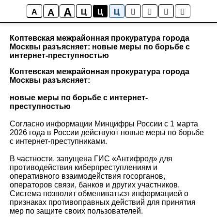
A
A
Новости района Коптево
A
Ц
Ц
Ц
Коптевская межрайонная прокуратура города
Москвы разъясняет: новые меры по борьбе с
интернет-преступностью
Коптевская межрайонная прокуратура города
Москвы разъясняет:
новые меры по борьбе с интернет-
преступностью
Согласно информации Минцифры России с 1 марта
2026 года в России действуют новые меры по борьбе
с интернет-преступниками.
В частности, запущена ГИС «Антифрод» для
противодействия киберпреступлениям и
оперативного взаимодействия госорганов,
операторов связи, банков и других участников.
Система позволит обмениваться информацией о
признаках противоправных действий для принятия
мер по защите своих пользователей.