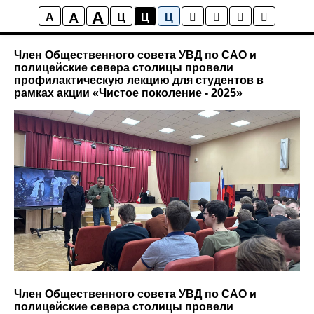
A
A
Новости района Коптево
A
Ц
Ц
Ц
Член Общественного совета УВД по САО и
полицейские севера столицы провели
профилактическую лекцию для студентов в
рамках акции «Чистое поколение - 2025»
Член Общественного совета УВД по САО и
полицейские севера столицы провели