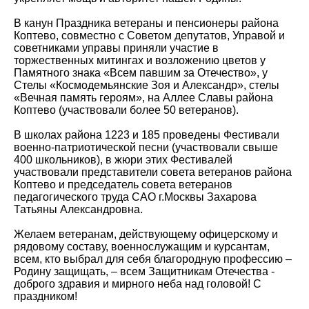
В канун Праздника ветераны и пенсионеры района
Коптево, совместно с Советом депутатов, Управой и
советниками управы приняли участие в
торжественных митингах и возложению цветов у
Памятного знака «Всем павшим за Отечество», у
Стелы «Космодемьянские Зоя и Александр», стелы
«Вечная память героям», на Аллее Славы района
Коптево (участвовали более 50 ветеранов).
В школах района 1223 и 185 проведены Фестивали
военно-патриотической песни (участвовали свыше
400 школьников), в жюри этих Фестивалей
участвовали представители совета ветеранов района
Коптево и председатель совета ветеранов
педагогического труда САО г.Москвы Захарова
Татьяны Александровна.
Желаем ветеранам, действующему офицерскому и
рядовому составу, военнослужащим и курсантам,
всем, кто выбрал для себя благородную профессию –
Родину защищать, – всем Защитникам Отечества -
доброго здравия и мирного неба над головой! С
праздником!